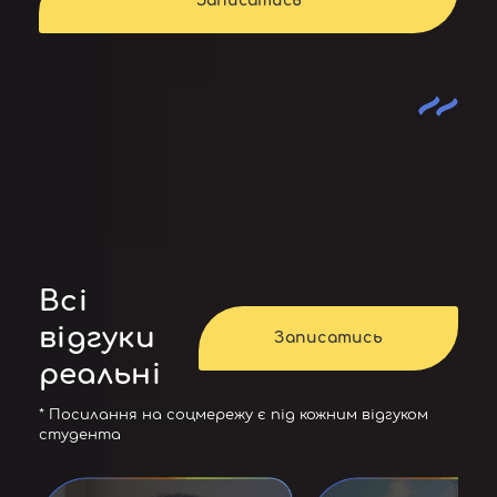
Записатись
Всі
відгуки
Записатись
реальні
* Посилання на соцмережу є під кожним відгуком
студента