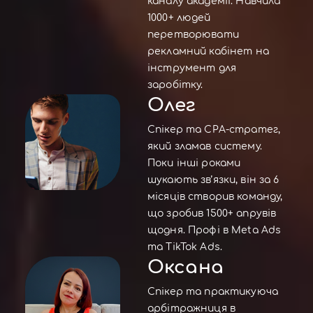
каналу академії. Навчила
1000+ людей
перетворювати
рекламний кабінет на
інструмент для
заробітку.
Олег
Спікер та CPA-стратег,
який зламав систему.
Поки інші роками
шукають зв’язки, він за 6
місяців створив команду,
що зробив 1500+ апрувів
щодня. Профі в Meta Ads
та TikTok Ads.
Оксана
Спікер та практикуюча
арбітражниця в