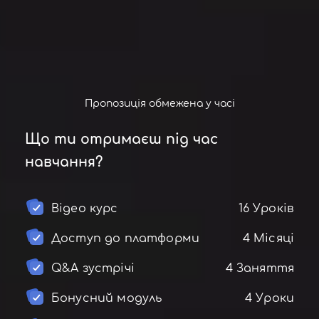
Пропозиція обмежена у часі
Що ти отримаєш під час
навчання?
Відео курс
16 Уроків
Доступ до платформи
4 Місяці
Q&A зустрічі
4 Заняття
Бонусний модуль
4 Уроки