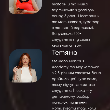
товарній та інших
вертикалях з досвідом
понад 3 роки. Наставник
та мотиватор, куратор
в товарній вертикалі.
Випустила 800+
студентів під своїм
керівнитством.
Тетяна
Ментор Nervous
Academy та маркетолог
з 2,5-річним стажем. Вона
пройшла цей курс сама,
тому відчуває кожного
студента. Її сила — у
детальному розборі
помилок та вмінні
мотивувати тоді, коли