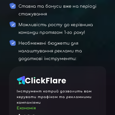
Ставка та бонуси вже на періоді
стажування
Можливість росту до керівника
команди протягом 1-го року!
Необмежені бюджети для
налаштування реклами та
додаткові інструменти:
Інструмент котрий дозволить вам
керувати трафіком та рекламними
кампаніями
Економія