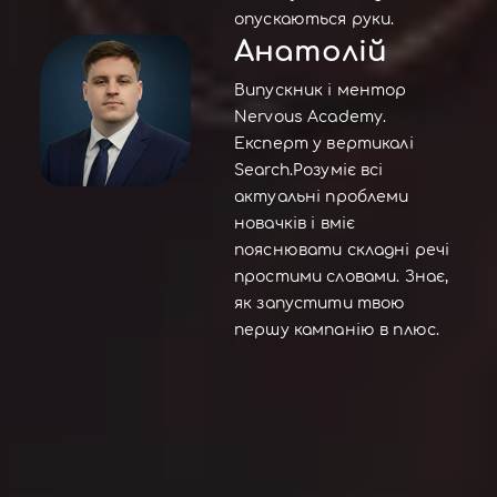
опускаються руки.
Анатолій
Випускник і ментор
Nervous Academy.
Експерт у вертикалі
Search.Розуміє всі
актуальні проблеми
новачків і вміє
пояснювати складні речі
простими словами. Знає,
як запустити твою
першу кампанію в плюс.