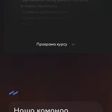
- Детальний огляд джерел трафіку,
їх плюси та мінуси
- Словник арбітражника
- Огляд інструментів Фейсбук для
запуску реклами
Програма курсу
Наша команда