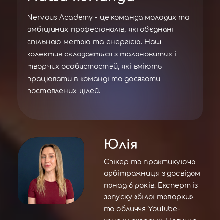
Nervous Academy - це команда молодих та
амбіційних професіоналів, які об'єднані
спільною метою та енергією. Наш
колектив складається з талановитих і
творчих особистостей, які вміють
працювати в команді та досягати
поставлених цілей.
Юлія
Спікер та практикуюча
арбітражниця з досвідом
понад 6 років. Експерт із
запуску «білої товарки»
та обличчя YouTube-