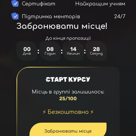
Сертифікат
Найкращим учням
Підтримка менторів
24/7
Забронювати місце!
До кінця пропозиції
00
08
14
27
:
:
:
Днів
Годин
Хвилин
Секунд
СТАРТ КУРСУ
Місць в группі залишилось:
25/100
⚡ Безкоштовно ⚡
Забронювати місце