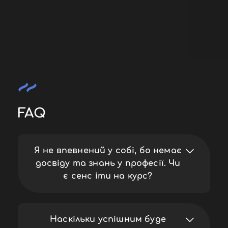
FAQ
Я не впевнений у собі, бо немає
досвіду та знань у професії. Чи
є сенс іти на курс?
Навчання побудовано так, щоб ти зміг
прошаритись у Affiliate Marketing з нуля та
Наскільки успішним буде
розібратися у всіх темах і отримати свій